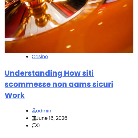
Casino
Understanding How siti
scommesse non aams sicuri
Work
admin
June 18, 2026
0