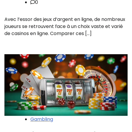
0
Avec l’essor des jeux d’argent en ligne, de nombreux
joueurs se retrouvent face à un choix vaste et varié
de casinos en ligne. Comparer ces […]
Gambling