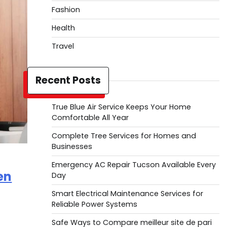
Fashion
Health
Travel
Recent Posts
True Blue Air Service Keeps Your Home
Comfortable All Year
Complete Tree Services for Homes and
Businesses
Emergency AC Repair Tucson Available Every
en
Day
Smart Electrical Maintenance Services for
Reliable Power Systems
Safe Ways to Compare meilleur site de pari