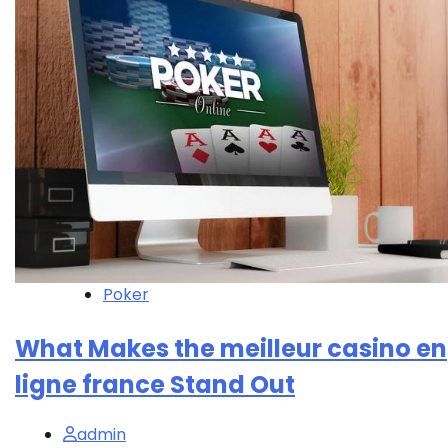
Poker
What Makes the meilleur casino en
ligne france Stand Out
admin