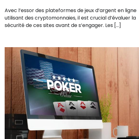
Avec l’essor des plateformes de jeux d’argent en ligne
utilisant des cryptomonnaies, il est crucial d’évaluer la
sécurité de ces sites avant de s’engager. Les […]