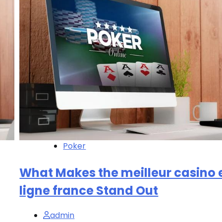
Poker
What Makes the meilleur casino 
ligne france Stand Out
admin