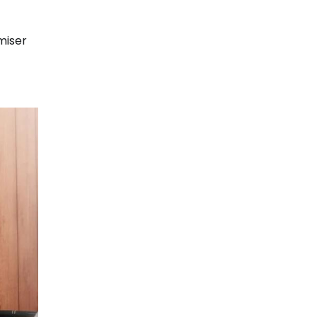
miser