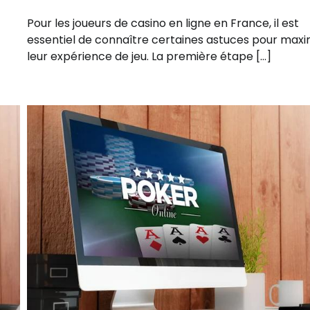
Pour les joueurs de casino en ligne en France, il est
essentiel de connaître certaines astuces pour maxi
leur expérience de jeu. La première étape […]