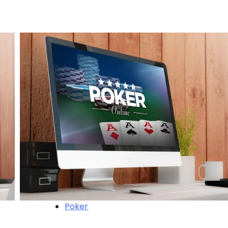
Poker