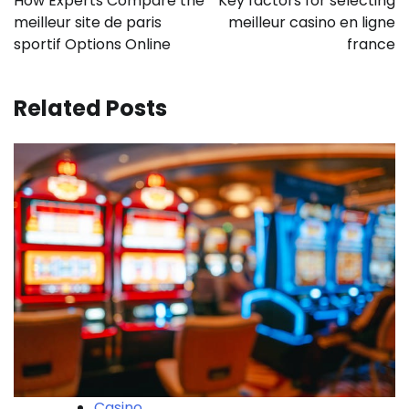
How Experts Compare the
Key factors for selecting
meilleur site de paris
meilleur casino en ligne
sportif Options Online
france
Related Posts
Casino