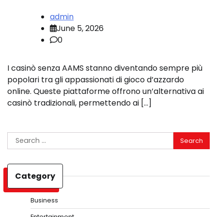
admin
June 5, 2026
0
I casinò senza AAMS stanno diventando sempre più
popolari tra gli appassionati di gioco d’azzardo
online. Queste piattaforme offrono un’alternativa ai
casinò tradizionali, permettendo ai […]
Search
for:
Category
Business
Entertainment