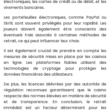
électroniques, les cartes de crédit ou de débit, et les
virements bancaires.
Les portefeuilles électroniques, comme PayPal ou
Skrill, sont souvent privilégiés pour leur rapidité. Les
joueurs doivent également être conscients des
éventuels frais associés à certaines méthodes de
retrait, ce qui peut influencer leur choix.
Il est également crucial de prendre en compte les
mesures de sécurité mises en place par les casinos
en ligne. Les plateformes fiables utilisent des
technologies de cryptage pour protéger les
données financières des utilisateurs.
De plus, les licences délivrées par des autorités de
régulation reconnues garantissent que le casino
respecte des normes élevées en matière de sécurité
et de transparence. En conclusion, le retrait
immédiat est un facteur déterminant pour les