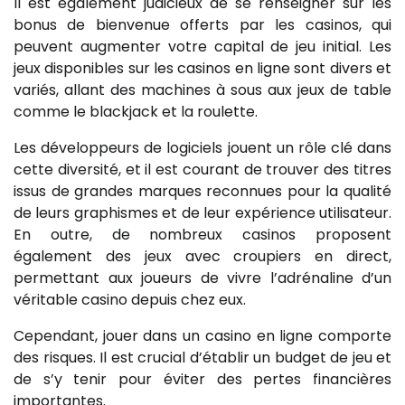
Il est également judicieux de se renseigner sur les
bonus de bienvenue offerts par les casinos, qui
peuvent augmenter votre capital de jeu initial. Les
jeux disponibles sur les casinos en ligne sont divers et
variés, allant des machines à sous aux jeux de table
comme le blackjack et la roulette.
Les développeurs de logiciels jouent un rôle clé dans
cette diversité, et il est courant de trouver des titres
issus de grandes marques reconnues pour la qualité
de leurs graphismes et de leur expérience utilisateur.
En outre, de nombreux casinos proposent
également des jeux avec croupiers en direct,
permettant aux joueurs de vivre l’adrénaline d’un
véritable casino depuis chez eux.
Cependant, jouer dans un casino en ligne comporte
des risques. Il est crucial d’établir un budget de jeu et
de s’y tenir pour éviter des pertes financières
importantes.