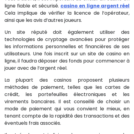
ligne fiable et sécurisé.
casino en ligne argent réel
Cela implique de vérifier la licence de l’opérateur,
ainsi que les avis d’autres joueurs.
Un site réputé doit également utiliser des
technologies de cryptage avancées pour protéger
les informations personnelles et financières de ses
utilisateurs. Une fois inscrit sur un site de casino en
ligne, il faudra déposer des fonds pour commencer à
jouer avec de l’argent réel.
La plupart des casinos proposent plusieurs
méthodes de paiement, telles que les cartes de
crédit, les portefeuilles électroniques et les
virements bancaires. Il est conseillé de choisir un
mode de paiement qui vous convient le mieux, en
tenant compte de la rapidité des transactions et des
éventuels frais associés.