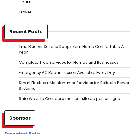
Health
Travel
Recent Posts
True Blue Air Service Keeps Your Home Comfortable All
Year
Complete Tree Services for Homes and Businesses
Emergency AC Repair Tucson Available Every Day
Smart Electrical Maintenance Services for Reliable Power
Systems
Safe Ways to Compare meilleur site de pari en ligne
Sponsor
Dewabet Bola