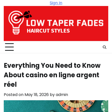
Skip
Sign In
to
content
Everything You Need to Know
About casino en ligne argent
réel
Posted on
May 18, 2026
by
admin