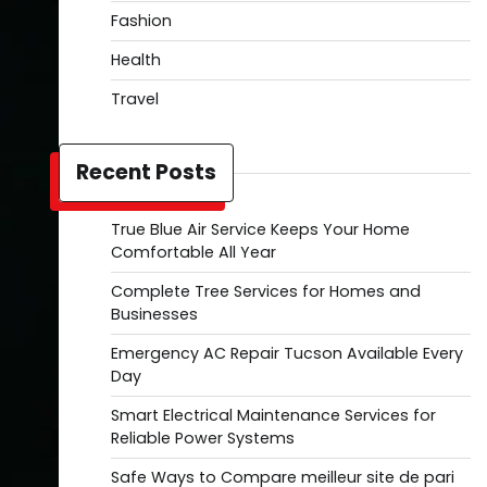
Fashion
Health
Travel
Recent Posts
True Blue Air Service Keeps Your Home
Comfortable All Year
Complete Tree Services for Homes and
Businesses
Emergency AC Repair Tucson Available Every
Day
Smart Electrical Maintenance Services for
Reliable Power Systems
Safe Ways to Compare meilleur site de pari