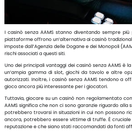
I casinò senza AAMS stanno diventando sempre più po
piattaforme offrono un’alternativa ai casinò tradizional
imposte dall’Agenzia delle Dogane e dei Monopoli (AAMS)
rischi associati a questi siti.
Uno dei principali vantaggi dei casinò senza AAMS è la 
un’ampia gamma di slot, giochi da tavolo e altre op
autorizzati. Inoltre, i casinò senza AAMS tendono a off
gioco ancora più interessante per i giocatori.
Tuttavia, giocare su un casinò non regolamentato comp
AAMS significa che non ci sono garanzie riguardo alla si
potrebbero trovarsi in situazioni in cui non possono ric
ancora, potrebbero essere vittime di truffe. È crucial
reputazione e che siano stati raccomandati da fonti affi