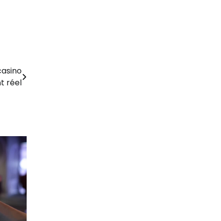
casino
t réel