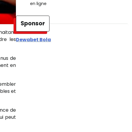
en ligne
Sponsor
haitant
dre les
Dewabet Bola
onus de
ment en
sembler
bles et
ence de
ui peut