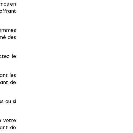
inos en
offrant
sommes
rmé des
ctez-le
ant les
vant de
s ou si
e votre
sant de