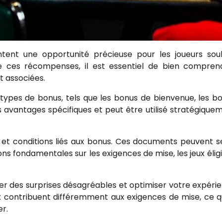
ntent une opportunité précieuse pour les joueurs sou
 de ces récompenses, il est essentiel de bien compren
nt associées.
 types de bonus, tels que les bonus de bienvenue, les b
s avantages spécifiques et peut être utilisé stratégique
mes et conditions liés aux bonus. Ces documents peuvent 
ns fondamentales sur les exigences de mise, les jeux éligi
ter des surprises désagréables et optimiser votre expéri
x contribuent différemment aux exigences de mise, ce q
er.