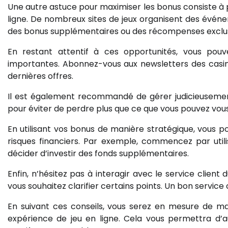
Une autre astuce pour maximiser les bonus consiste à 
ligne. De nombreux sites de jeux organisent des évé
des bonus supplémentaires ou des récompenses exclus
En restant attentif à ces opportunités, vous pou
importantes. Abonnez-vous aux newsletters des casino
dernières offres.
Il est également recommandé de gérer judicieusement
pour éviter de perdre plus que ce que vous pouvez vou
En utilisant vos bonus de manière stratégique, vous p
risques financiers. Par exemple, commencez par util
décider d’investir des fonds supplémentaires.
Enfin, n’hésitez pas à interagir avec le service client 
vous souhaitez clarifier certains points. Un bon service cl
En suivant ces conseils, vous serez en mesure de m
expérience de jeu en ligne. Cela vous permettra d’