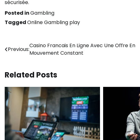
sécurisée.
Posted in
Gambling
Tagged
Online Gambling play
Post
Casino Francais En Ligne Avec Une Offre En
Previous:
Mouvement Constant
navigation
Related Posts