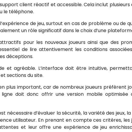
upport client réactif et accessible. Cela inclut plusieurs
u le téléphone.
l’expérience de jeu, surtout en cas de problème ou de qu
alement un rôle significatif dans le choix d’une plateform
attractifs pour les nouveaux joueurs ainsi que des pro
 essentiel de lire attentivement les conditions associée
les déceptions.
uide et agréable. L’interface doit être intuitive, permett
et sections du site.
s en plus important, car de nombreux joueurs préfèrent jo
ligne doit donc offrir une version mobile optimisée
est nécessaire d’évaluer la sécurité, la variété des jeux, la
ience utilisateur. En prenant en compte ces critères, les 
ttentes et leur offre une expérience de jeu enrichiss