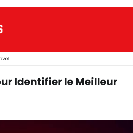
avel
ur Identifier le Meilleur