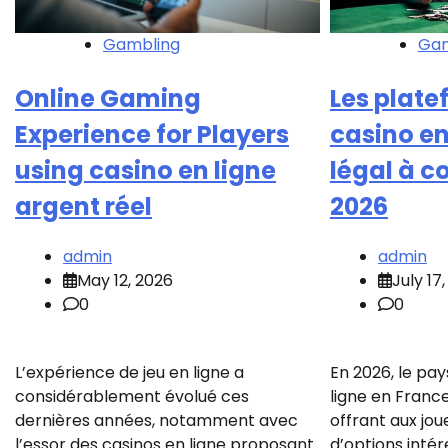
Gambling
Gam
Online Gaming
Les plate
Experience for Players
casino en
using casino en ligne
légal à c
argent réel
2026
admin
admin
May 12, 2026
July 17
0
0
L’expérience de jeu en ligne a
En 2026, le pa
considérablement évolué ces
ligne en France
dernières années, notamment avec
offrant aux jou
l’essor des casinos en ligne proposant
d’options intér