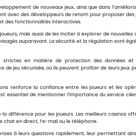
eloppement de nouveaux jeux, ainsi que dans l’améliora
orent avec des développeurs de renom pour proposer des 
t des fonctionnalités interactives.
ueurs, mais aussi de les inciter à explorer de nouvelles 
nvisagés auparavant. La sécurité et la régulation sont ég
s strictes en matière de protection des données et
 de jeu sécurisée, où ils peuvent profiter de leurs jeux p
ons renforce la confiance entre les joueurs et les opér
l est essentiel de mentionner l’importance du service clie
la différence pour les joueurs. Les meilleurs casinos off
e chat en direct, l’e-mail ou le téléphone.
onses à leurs questions rapidement, leur permettant ains