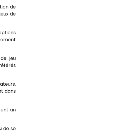
tion de
jeux de
options
alement
 de jeu
référés
ateurs,
nt dans
rent un
i de se