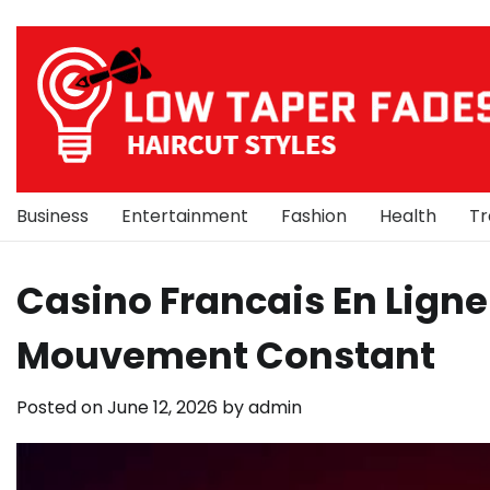
Skip
to
content
Business
Entertainment
Fashion
Health
Tr
Casino Francais En Ligne
Mouvement Constant
Posted on
June 12, 2026
by
admin