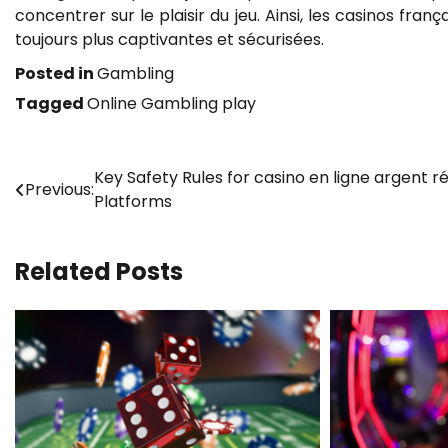
concentrer sur le plaisir du jeu. Ainsi, les casinos fra
toujours plus captivantes et sécurisées.
Posted in
Gambling
Tagged
Online Gambling play
Post
Key Safety Rules for casino en ligne argent ré
Previous:
Platforms
navigation
Related Posts