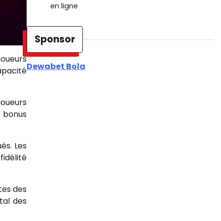
en ligne
Sponsor
joueurs
Dewabet Bola
apacité
joueurs
s bonus
ués. Les
idélité
tes des
tal des