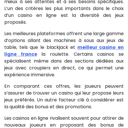
mieux à ses attentes et à ses besoins spécifiques.
L’un des critères les plus importants dans le choix
d’un casino en ligne est la diversité des jeux
proposés.
Les meilleures plateformes offrent une large gamme
d’options allant des machines à sous aux jeux de
table, tels que le blackjack et
meilleur casino en
ligne france
la roulette. Certains casinos se
spécialisent même dans des sections dédiées aux
jeux avec croupiers en direct, ce qui permet une
expérience immersive.
En comparant ces offres, les joueurs peuvent
s’assurer de trouver un casino qui leur propose leurs
jeux préférés. Un autre facteur clé à considérer est
la qualité des bonus et des promotions.
Les casinos en ligne rivalisent souvent pour attirer de
nouveaux joueurs en proposant des bonus de