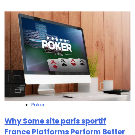
Poker
Why Some site paris sportif
France Platforms Perform Better