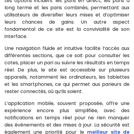
Les options incluent les paris en direct, les paris à
long terme et les paris combinés, permettant aux
utilisateurs de diversifier leurs mises et d’optimiser
leurs chances de gains. Un autre aspect
fondamental de ce site est la convivialité de son
interface.
Une navigation fluide et intuitive facilite l’accès aux
différentes sections, que ce soit pour consulter les
cotes, placer un pari ou suivre les résultats en temps
réel. De plus, le site est accessible sur plusieurs
appareils, notamment les ordinateurs, les tablettes
et les smartphones, ce qui permet aux parieurs de
rester connectés, où qu’ils soient.
L’application mobile, souvent proposée, offre une
expérience encore plus simplifiée, avec des
notifications en temps réel pour ne rien manquer
des événements et des mises à jour. La sécurité est
également une priorité pour le
meilleur site de