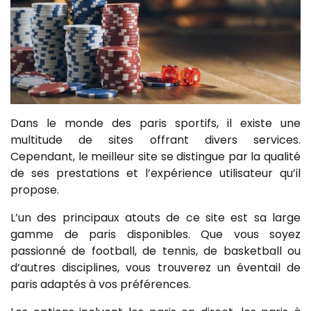
Dans le monde des paris sportifs, il existe une
multitude de sites offrant divers services.
Cependant, le meilleur site se distingue par la qualité
de ses prestations et l’expérience utilisateur qu’il
propose.
L’un des principaux atouts de ce site est sa large
gamme de paris disponibles. Que vous soyez
passionné de football, de tennis, de basketball ou
d’autres disciplines, vous trouverez un éventail de
paris adaptés à vos préférences.