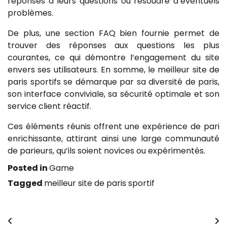
réponses à leurs questions ou résoudre d’éventuels
problèmes.
De plus, une section FAQ bien fournie permet de
trouver des réponses aux questions les plus
courantes, ce qui démontre l’engagement du site
envers ses utilisateurs. En somme, le meilleur site de
paris sportifs se démarque par sa diversité de paris,
son interface conviviale, sa sécurité optimale et son
service client réactif.
Ces éléments réunis offrent une expérience de pari
enrichissante, attirant ainsi une large communauté
de parieurs, qu’ils soient novices ou expérimentés.
Posted in
Game
Tagged
meilleur site de paris sportif
Post