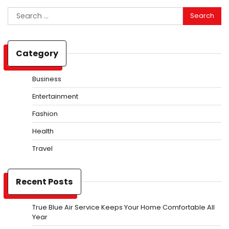
Search
for:
Category
Business
Entertainment
Fashion
Health
Travel
Recent Posts
True Blue Air Service Keeps Your Home Comfortable All
Year