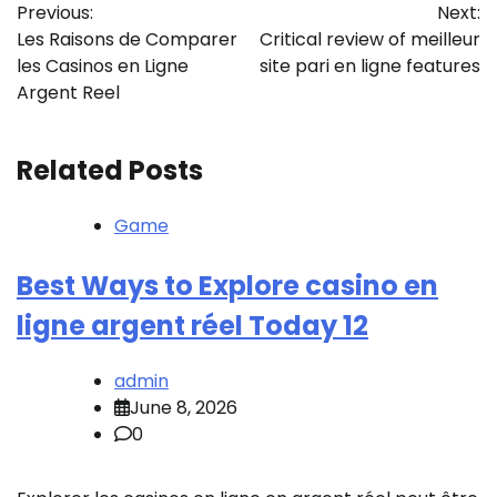
Previous:
Next:
navigation
Les Raisons de Comparer
Critical review of meilleur
les Casinos en Ligne
site pari en ligne features
Argent Reel
Related Posts
Game
Best Ways to Explore casino en
ligne argent réel Today 12
admin
June 8, 2026
0