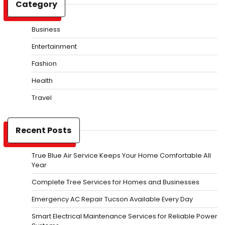
Category
Business
Entertainment
Fashion
Health
Travel
Recent Posts
True Blue Air Service Keeps Your Home Comfortable All
Year
Complete Tree Services for Homes and Businesses
Emergency AC Repair Tucson Available Every Day
Smart Electrical Maintenance Services for Reliable Power