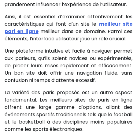
grandement influencer l’expérience de l’utilisateur.
Ainsi, il est essentiel d’examiner attentivement les
caractéristiques qui font d’un site le
meilleur site
pari en ligne
meilleur dans ce domaine. Parmi ces
éléments, l’interface utilisateur joue un rôle crucial.
Une plateforme intuitive et facile à naviguer permet
aux parieurs, qu’ils soient novices ou expérimentés,
de placer leurs mises rapidement et efficacement.
Un bon site doit offrir une navigation fluide, sans
confusion ni temps d’attente excessif.
La variété des paris proposés est un autre aspect
fondamental. Les meilleurs sites de paris en ligne
offrent une large gamme d’options, allant des
événements sportifs traditionnels tels que le football
et le basketball à des disciplines moins populaires
comme les sports électroniques.