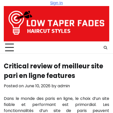
Skip
Sign In
to
content
Critical review of meilleur site
pari en ligne features
Posted on
June 10, 2026
by
admin
Dans le monde des paris en ligne, le choix d’un site
fiable et performant est primordial. Les
fonctionnalités d’un site de paris peuvent